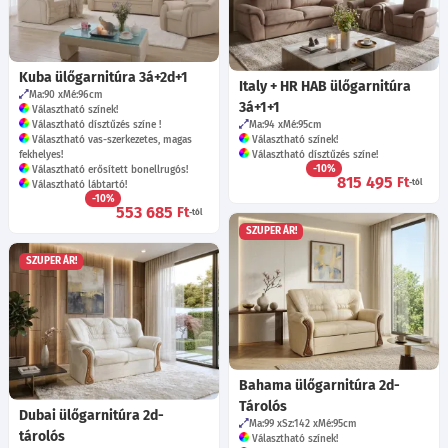
Kuba ülőgarnitúra 3á+2d+1
Italy + HR HAB ülőgarnitúra
Ma:90
Mé:96
cm
3á+1+1
Választható színek!
Választható dísztűzés színe !
Ma:94
Mé:95
cm
Választható vas-szerkezetes, magas
Választható színek!
fekhelyes!
Választható dísztűzés színe!
-10%
Választható erősített bonellrugós!
815 495
Ft
-tól
Választható lábtartó!
-10%
553 685
Ft
-tól
SZUPER ÁR!
SZUPER ÁR!
Bahama ülőgarnitúra 2d-
Tárolós
Dubai ülőgarnitúra 2d-
Ma:99
Sz:142
Mé:95
cm
tárolós
Választható színek!