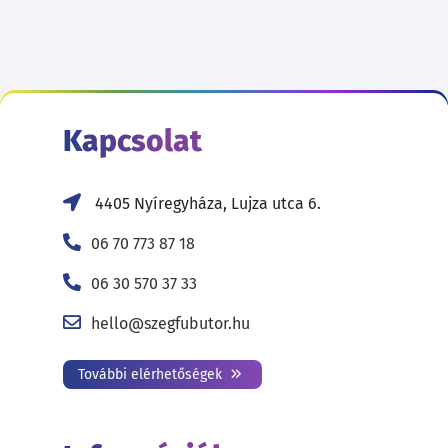
Kapcsolat
4405 Nyíregyháza, Lujza utca 6.
06 70 773 87 18
06 30 570 37 33
hello@szegfubutor.hu
További elérhetőségek