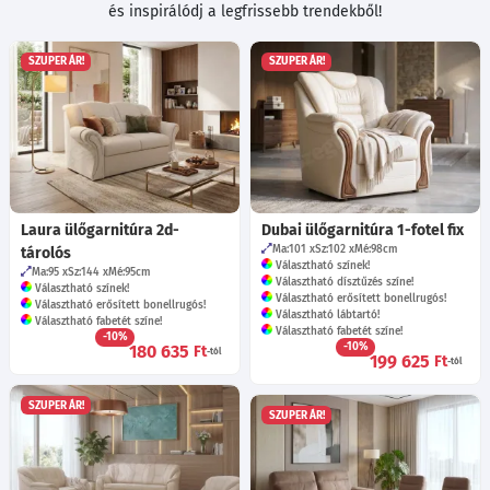
és inspirálódj a legfrissebb trendekből!
SZUPER ÁR!
SZUPER ÁR!
Laura ülőgarnitúra 2d-
Dubai ülőgarnitúra 1-fotel fix
Ma:101
Sz:102
Mé:98
cm
tárolós
Választható színek!
Ma:95
Sz:144
Mé:95
cm
Választható dísztűzés színe!
Választható színek!
Választható erősített bonellrugós!
Választható erősített bonellrugós!
Választható lábtartó!
Választható fabetét színe!
Választható fabetét színe!
-10%
-10%
180 635
Ft
-tól
199 625
Ft
-tól
SZUPER ÁR!
SZUPER ÁR!