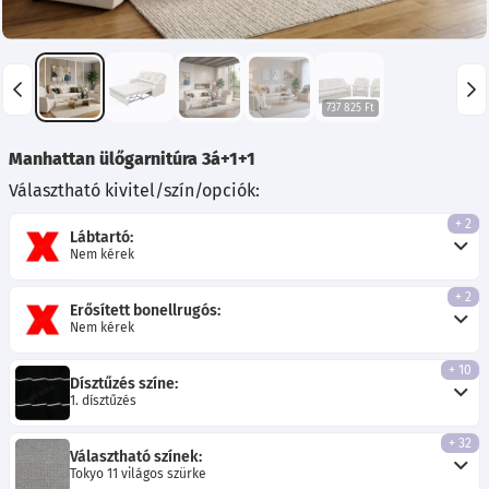
737 825 Ft
Manhattan ülőgarnitúra 3á+1+1
Választható kivitel/szín/opciók:
+ 2
Lábtartó:
Nem kérek
+ 2
Erősített bonellrugós:
Nem kérek
+ 10
Dísztűzés színe:
1. dísztűzés
+ 32
Választható színek:
Tokyo 11 világos szürke