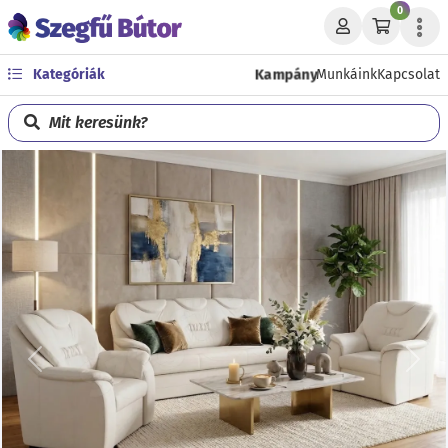
0
Kampány
Kategóriák
Munkáink
Kapcsolat
Mit keresünk?
Előző
Köve