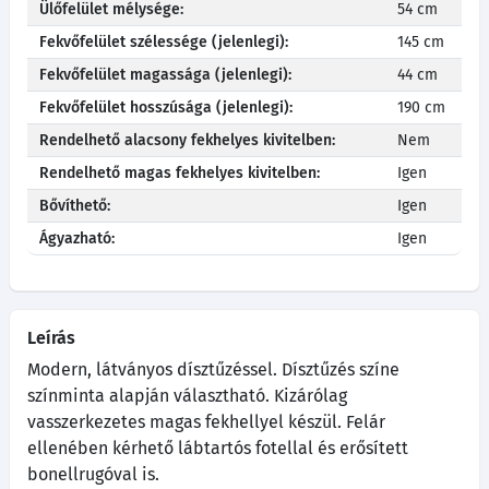
Ülőfelület mélysége:
54 cm
Fekvőfelület szélessége (jelenlegi):
145 cm
Fekvőfelület magassága (jelenlegi):
44 cm
Fekvőfelület hosszúsága (jelenlegi):
190 cm
Rendelhető alacsony fekhelyes kivitelben:
Nem
Rendelhető magas fekhelyes kivitelben:
Igen
Bővíthető:
Igen
Ágyazható:
Igen
Leírás
Modern, látványos dísztűzéssel. Dísztűzés színe
színminta alapján választható. Kizárólag
vasszerkezetes magas fekhellyel készül. Felár
ellenében kérhető lábtartós fotellal és erősített
bonellrugóval is.