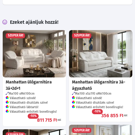
Ezeket ajánljuk hozzá!
SZUPER ÁR!
SZUPER ÁR!
Manhattan ülőgarnitúra
Manhattan ülőgarnitúra 3á-
3á+2d+1
ágyazható
Ma:100
Mé:100
cm
Ma:100
Sz:193
Mé:100
cm
Választható színek!
Választható színek!
Választható dísztűzés színe!
Választható dísztűzés színe!
Választható lábtartó!
Választható erősített bonellrugós!
-10%
Választható erősített bonellrugós!
356 855
Ft
-10%
-tól
811 715
Ft
-tól
SZUPER ÁR!
SZUPER ÁR!