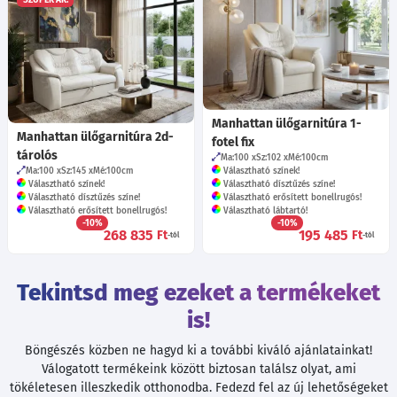
Manhattan ülőgarnitúra 1-
Manhattan ülőgarnitúra 2d-
fotel fix
tárolós
Ma:100
Sz:102
Mé:100
cm
Ma:100
Sz:145
Mé:100
cm
Választható színek!
Választható színek!
Választható dísztűzés színe!
Választható dísztűzés színe!
Választható erősített bonellrugós!
Választható erősített bonellrugós!
Választható lábtartó!
-10%
-10%
268 835
195 485
Ft
Ft
-tól
-tól
Tekintsd meg ezeket a termékeket
is!
Böngészés közben ne hagyd ki a további kiváló ajánlatainkat!
Válogatott termékeink között biztosan találsz olyat, ami
tökéletesen illeszkedik otthonodba. Fedezd fel az új lehetőségeket