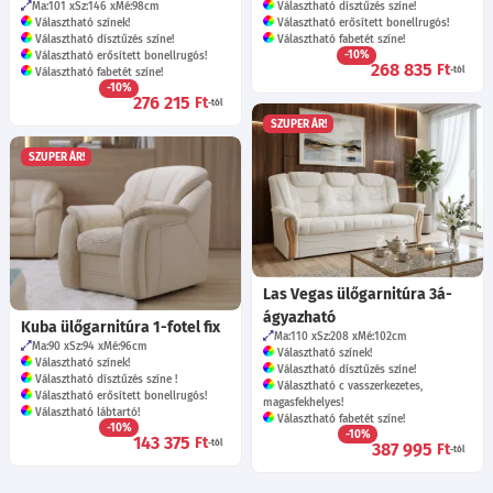
Ma:101
Sz:146
Mé:98
cm
Választható dísztűzés színe!
Választható színek!
Választható erősített bonellrugós!
Választható dísztűzés színe!
Választható fabetét színe!
-10%
Választható erősített bonellrugós!
268 835
Ft
-tól
Választható fabetét színe!
-10%
276 215
Ft
-tól
SZUPER ÁR!
SZUPER ÁR!
Las Vegas ülőgarnitúra 3á-
ágyazható
Kuba ülőgarnitúra 1-fotel fix
Ma:110
Sz:208
Mé:102
cm
Ma:90
Sz:94
Mé:96
cm
Választható színek!
Választható színek!
Választható dísztűzés színe!
Választható dísztűzés színe !
Választható c vasszerkezetes,
Választható erősített bonellrugós!
magasfekhelyes!
Választható lábtartó!
Választható fabetét színe!
-10%
-10%
143 375
Ft
-tól
387 995
Ft
-tól