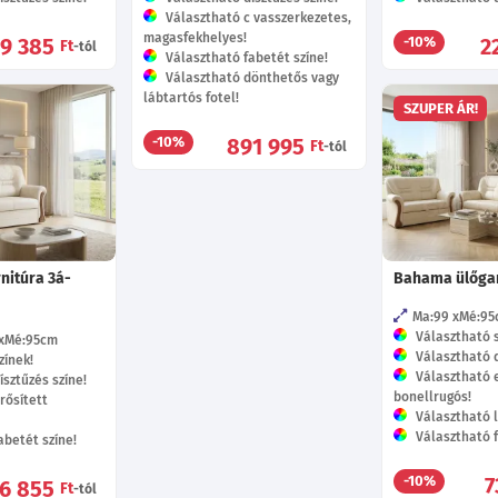
Választható c vasszerkezetes,
magasfekhelyes!
59 385
2
-10%
Ft
-tól
Választható fabetét színe!
Választható dönthetős vagy
lábtartós fotel!
SZUPER ÁR!
891 995
-10%
Ft
-tól
nitúra 3á-
Bahama ülőgar
Ma:99
Mé:95
Választható s
Mé:95
cm
Választható d
zínek!
Választható e
sztűzés színe!
bonellrugós!
rősített
Választható l
Választható f
betét színe!
7
-10%
6 855
Ft
-tól