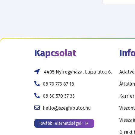
Kapcsolat
Inf
4405 Nyíregyháza, Lujza utca 6.
Adatvé
06 70 773 87 18
Általán
06 30 570 37 33
Karrier
hello@szegfubutor.hu
Viszon
Visszaé
További elérhetőségek
Direkt