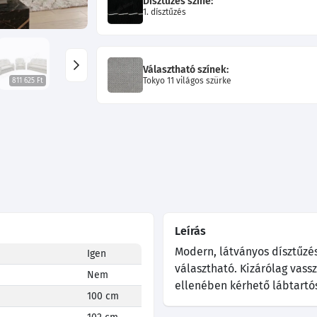
Dísztűzés színe:
1. dísztűzés
Választható színek:
Tokyo 11 világos szürke
811 625 Ft
Leírás
Modern, látványos dísztűzés
Igen
választható. Kizárólag vass
Nem
ellenében kérhető lábtartós 
100 cm