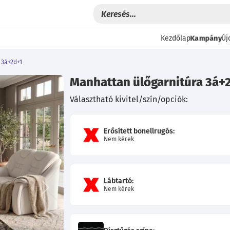
Kampány
Kezdőlap
Új
 3á+2d+1
Manhattan ülőgarnitúra 3á+
Választható kivitel/szín/opciók:
Erősített bonellrugós:
Nem kérek
Lábtartó:
Nem kérek
Következő