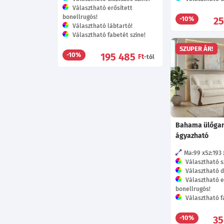
Választható erősített
bonellrugós!
2
-10%
Választható lábtartó!
Választható fabetét színe!
SZUPER ÁR!
195 485
-10%
Ft
-tól
Bahama ülőgar
ágyazható
Ma:99
Sz:193
Választható s
Választható dí
Választható e
bonellrugós!
Választható fa
35
-10%