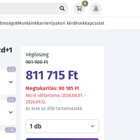
0
donságok
Munkáink
Karrier
Gyakori kérdések
Kapcsolat
2d+1
Végösszeg
901 900 Ft
+ 2
811 715 Ft
Megtakarítás: 90 185 Ft
Akció időtartama: 2026.08.01. -
+ 2
2026.09.12.
Az árak az áfát tartalmazzák.
+ 10