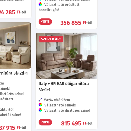
Választható erősített
bonellrugós!
24 285
Ft
-tól
356 855
-10%
Ft
-tól
SZUPER ÁR!
nitúra 3á+2d+1
cm
Italy + HR HAB ülőgarnitúra
zínek!
3á+1+1
ísztűzés színe!
rősített
Ma:94
Mé:95
cm
Választható színek!
ábtartó!
Választható dísztűzés színe!
abetét színe!
815 495
-10%
Ft
-tól
37 915
Ft
-tól