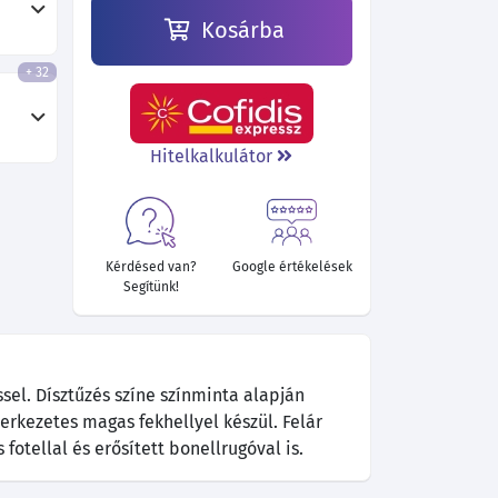
Kosárba
+ 32
Hitelkalkulátor
Kérdésed van?
Google értékelések
Segítünk!
sel. Dísztűzés színe színminta alapján
zerkezetes magas fekhellyel készül. Felár
fotellal és erősített bonellrugóval is.