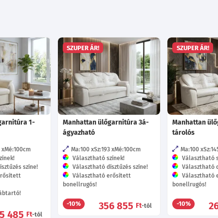
SZUPER ÁR!
SZUPER ÁR!
arnitúra 1-
Manhattan ülőgarnitúra 3á-
Manhattan ülő
ágyazható
tárolós
Mé:100
cm
Ma:100
Sz:193
Mé:100
cm
Ma:100
Sz:14
zínek!
Választható színek!
Választható s
sztűzés színe!
Választható dísztűzés színe!
Választható d
rősített
Választható erősített
Választható e
bonellrugós!
bonellrugós!
ábtartó!
356 855
2
-10%
-10%
Ft
-tól
95 485
Ft
-tól