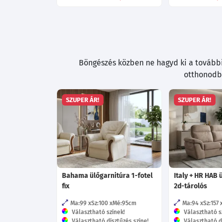
Böngészés közben ne hagyd ki a további 
otthonodba
SZUPER ÁR!
SZUPER ÁR!
Bahama ülőgarnitúra 1-fotel
Italy + HR HAB 
fix
2d-tárolós
Ma:99
Sz:100
Mé:95
cm
Ma:94
Sz:157
Választható színek!
Választható s
Választható dísztűzés színe!
Választható dí