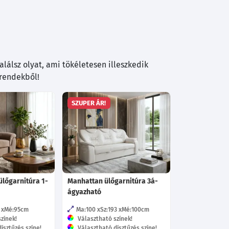
lálsz olyat, ami tökéletesen illeszkedik
trendekből!
SZUPER ÁR!
 ülőgarnitúra 1-
Manhattan ülőgarnitúra 3á-
ágyazható
Mé:95
cm
Ma:100
Sz:193
Mé:100
cm
zínek!
Választható színek!
ísztűzés színe!
Választható dísztűzés színe!