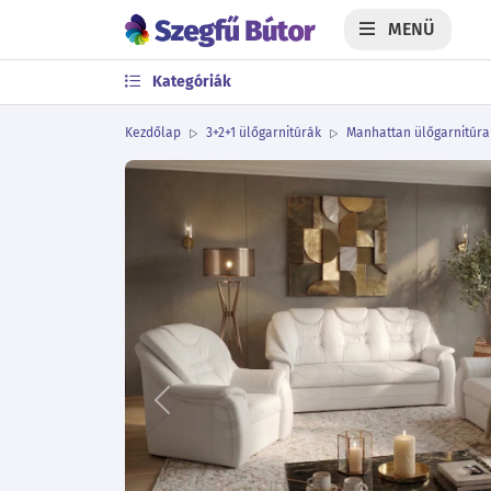
MENÜ
Kategóriák
Kezdőlap
3+2+1 ülőgarnitúrák
Manhattan ülőgarnitúra
Előző