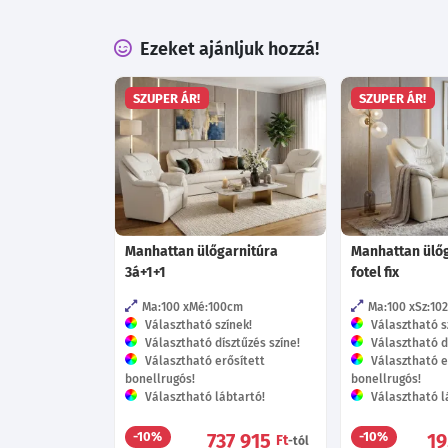
Ezeket ajánljuk hozzá!
SZUPER ÁR!
SZUPER ÁR!
Manhattan ülőgarnitúra
Manhattan ülőg
3á+1+1
fotel fix
Ma:100
Mé:100
cm
Ma:100
Sz:102
Választható színek!
Választható s
Választható dísztűzés színe!
Választható dí
Választható erősített
Választható e
bonellrugós!
bonellrugós!
Választható lábtartó!
Választható l
737 915
1
-10%
-10%
Ft
-tól