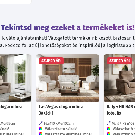
Tekintsd meg ezeket a termékeket is!
kiváló ajánlatainkat! Válogatott termékeink között biztosan ta
. Fedezd fel az új lehetőségeket és inspirálódj a legfrissebb 
SZUPER ÁR!
SZUPER ÁR!
ülőgarnitúra
Las Vegas ülőgarnitúra
Italy + HR HAB
3á+2d+1
fotel fix
Mé:95
cm
Ma:110
Mé:102
cm
Ma:94
Sz:108
zínek!
Választható színek!
Választható s
sztűzés színe!
Választható dísztűzés színe!
Választható d