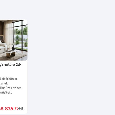
garnitúra 2d-
5
Mé:100
cm
zínek!
ísztűzés színe!
rősített
68 835
Ft
-tól