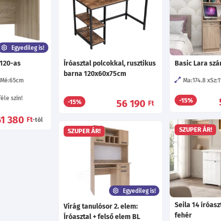
Egyedileg is!
 120-as
Íróasztal polcokkal, rusztikus
Basic Lara sz
barna 120x60x75cm
Mé:65
cm
Ma:174.8
Sz:1
éle szín!
-15%
56 190
-15%
Ft
61 380
Ft
-tól
SZUPER ÁR!
SZUPER ÁR!
Egyedileg is!
Seila 14 íróasz
Virág tanulósor 2. elem:
fehér
Íróasztal + felső elem BL