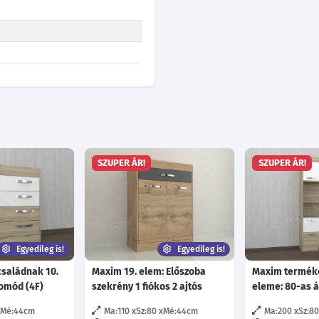
SZUPER ÁR!
SZUPER ÁR!
Egyedileg is!
Egyedileg is!
saládnak 10.
Maxim 19. elem: Előszoba
Maxim termékc
omód (4F)
szekrény 1 fiókos 2 ajtós
eleme: 80-as á
Mé:44
cm
Ma:110
Sz:80
Mé:44
cm
Ma:200
Sz:8