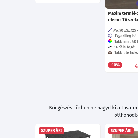
Maxim termékc
eleme: TV szek
Ma:50
Sz:125
Egyedileg is!
Több mint 40 f
56 féle fogó!
Többféle fióks
4
-10%
Böngészés közben ne hagyd ki a további 
otthonodba
SZUPER ÁR!
SZUPER ÁR!