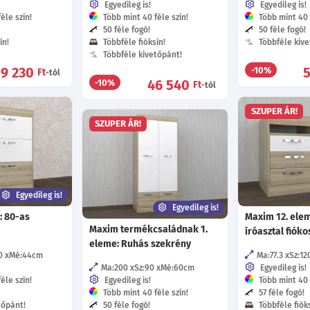
Egyedileg is!
Egyedileg is!
éle szín!
Több mint 40 féle szín!
Több mint 40 f
50 féle fogó!
50 féle fogó!
ín!
Többféle fióksín!
Többféle kive
Többféle kivetőpánt!
59 230
-10%
Ft
-tól
46 540
-10%
Ft
-tól
SZUPER ÁR!
SZUPER ÁR!
Egyedileg is!
Egyedileg is!
: 80-as
Maxim 12. elem
Maxim termékcsaládnak 1.
íróasztal fióko
eleme: Ruhás szekrény
0
Mé:44
cm
Ma:77.3
Sz:12
Ma:200
Sz:90
Mé:60
cm
Egyedileg is!
éle szín!
Egyedileg is!
Több mint 40 f
Több mint 40 féle szín!
57 féle fogó!
tőpánt!
50 féle fogó!
Többféle fióks