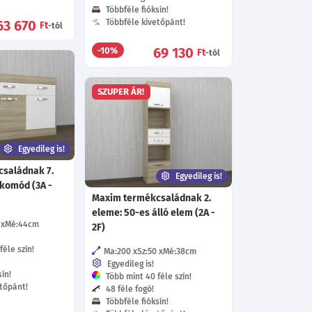
Többféle fióksín!
63 670
Többféle kivetőpánt!
Ft
-tól
69 130
-10%
Ft
-tól
SZUPER ÁR!
Egyedileg is!
saládnak 7.
Egyedileg is!
 komód (3A -
Maxim termékcsaládnak 2.
eleme: 50-es álló elem (2A -
Mé:44
cm
2F)
éle szín!
Ma:200
Sz:50
Mé:38
cm
Egyedileg is!
ín!
Több mint 40 féle szín!
tőpánt!
48 féle fogó!
Többféle fióksín!