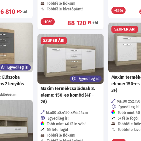
Többféle fióksín!
Többféle kivetőpánt!
46 810
-15%
Ft
-tól
88 120
-10%
Ft
-tól
SZUPER ÁR!
SZUPER ÁR!
Egyedileg is!
: Előszoba
Maxim termékc
Egyedileg is!
os 2 lenyílós
eleme: 150-es
Maxim termékcsaládnak 8.
3F)
Mé:44
cm
eleme: 150-es komód (4F -
2A)
Ma:80
Sz:150
éle szín!
Egyedileg is!
Ma:80
Sz:150
Mé:44
cm
Több mint 40 f
ín!
Egyedileg is!
57 féle fogó!
Több mint 40 féle szín!
Többféle fióks
54 190
55 féle fogó!
Többféle kive
Ft
-tól
Többféle fióksín!