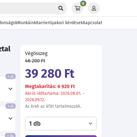
0
donságok
Munkáink
Karrier
Gyakori kérdések
Kapcsolat
ztal
Végösszeg
46 200 Ft
39 280 Ft
+ 41
Megtakarítás: 6 920 Ft
Akció időtartama: 2026.08.01. -
2026.09.12.
Az árak az áfát tartalmazzák.
+ 41
+ 54