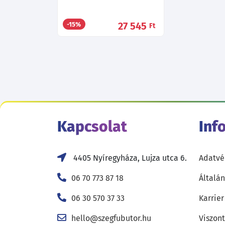
27 545
-15%
Ft
Kapcsolat
Inf
4405 Nyíregyháza, Lujza utca 6.
Adatvé
06 70 773 87 18
Általán
06 30 570 37 33
Karrier
hello@szegfubutor.hu
Viszon