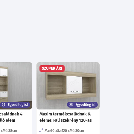
SZUPER ÁR!
Egyedileg is!
Egyedileg is!
saládnak 4.
Maxim termékcsaládnak 6.
lló elem
eleme: Fali szekrény 120-as
0
Mé:38
cm
Ma:60
Sz:120
Mé:30
cm