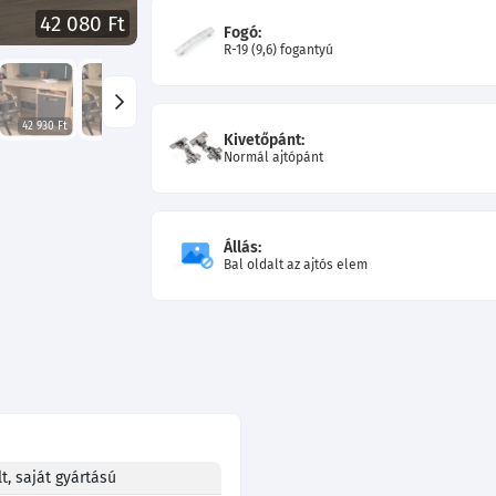
42 080 Ft
Fogó:
R-19 (9,6) fogantyú
42 930 Ft
42 930 Ft
43 610 Ft
43 610 Ft
42 930 Ft
43 610 Ft
Kivetőpánt:
Normál ajtópánt
Állás:
Bal oldalt az ajtós elem
t, saját gyártású