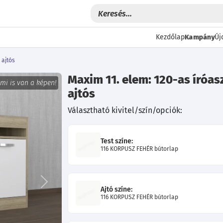
Kampány
Kezdőlap
Új
 ajtós
Maxim 11. elem: 120-as íróas
 mi is van a képen!
ajtós
Választható kivitel/szín/opciók:
Test színe:
116 KORPUSZ FEHÉR bútorlap
Következő
Ajtó színe:
116 KORPUSZ FEHÉR bútorlap