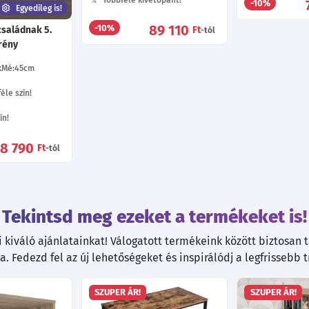
Többféle kivetőpánt!
-10%
Egyedileg is!
89 110
-10%
saládnak 5.
Ft
-tól
rény
Mé:45
cm
éle szín!
ín!
8 790
Ft
-tól
Tekintsd meg ezeket a termékeket is!
kiváló ajánlatainkat! Válogatott termékeink között biztosan ta
. Fedezd fel az új lehetőségeket és inspirálódj a legfrissebb 
SZUPER ÁR!
SZUPER ÁR!