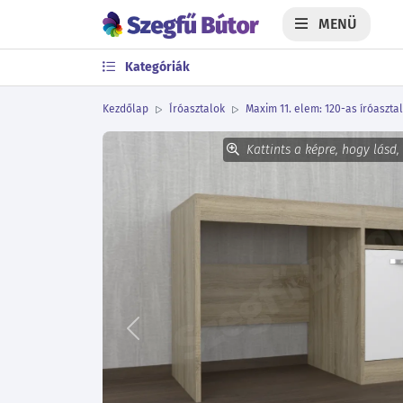
MENÜ
Kategóriák
Kezdőlap
Íróasztalok
Maxim 11. elem: 120-as íróasztal
Kattints a képre, hogy lásd,
Előző