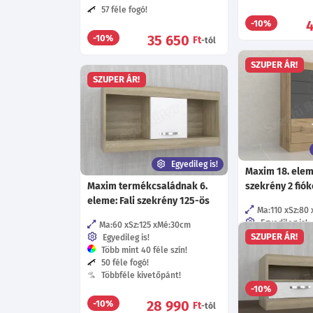
57 féle fogó!
-10%
35 650
-10%
Ft
-tól
SZUPER ÁR!
SZUPER ÁR!
Egyedileg is!
Maxim 18. elem
Maxim termékcsaládnak 6.
szekrény 2 fiók
eleme: Fali szekrény 125-ös
Ma:110
Sz:80
Egyedileg is!
Ma:60
Sz:125
Mé:30
cm
Több mint 40 f
SZUPER ÁR!
Egyedileg is!
57 féle fogó!
Több mint 40 féle szín!
Többféle fióks
50 féle fogó!
Többféle kivetőpánt!
-10%
28 990
-10%
Ft
-tól