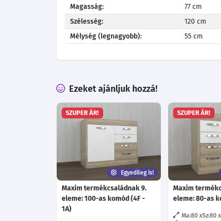
Magasság:
77 cm
Szélesség:
120 cm
Mélység (legnagyobb):
55 cm
Ezeket ajánljuk hozzá!
SZUPER ÁR!
SZUPER ÁR!
Egyedileg is!
Maxim termékcsaládnak 9.
Maxim termékc
eleme: 100-as komód (4F -
eleme: 80-as k
1A)
Ma:80
Sz:80