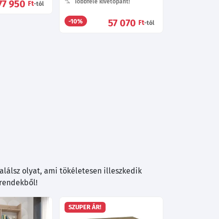
77 950
Többféle kivetőpánt!
Ft
-tól
57 070
-10%
Ft
-tól
lálsz olyat, ami tökéletesen illeszkedik
trendekből!
SZUPER ÁR!