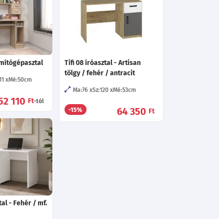
ámítógépasztal
Tifi 08 íróasztal - Artisan
tölgy / fehér / antracit
11
Mé:50
cm
Ma:76
Sz:120
Mé:53
cm
52 110
Ft
-tól
64 350
-15%
Ft
tal - Fehér / mf.