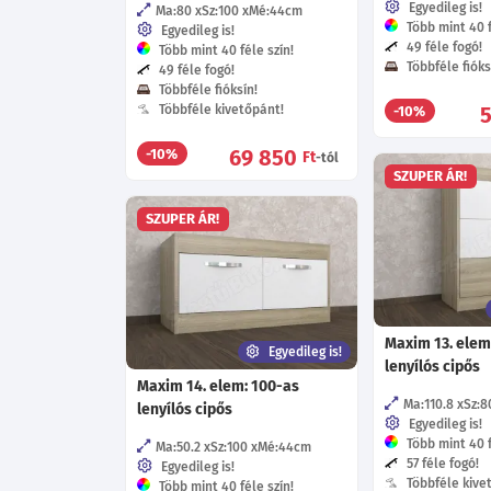
Egyedileg is!
Ma:80
Sz:100
Mé:44
cm
Több mint 40 f
Egyedileg is!
49 féle fogó!
Több mint 40 féle szín!
Többféle fióks
49 féle fogó!
Többféle fióksín!
Többféle kivetőpánt!
-10%
69 850
-10%
Ft
-tól
SZUPER ÁR!
SZUPER ÁR!
Maxim 13. elem
Egyedileg is!
lenyílós cipős
Maxim 14. elem: 100-as
Ma:110.8
Sz:8
lenyílós cipős
Egyedileg is!
Több mint 40 f
Ma:50.2
Sz:100
Mé:44
cm
57 féle fogó!
Egyedileg is!
Többféle kive
Több mint 40 féle szín!