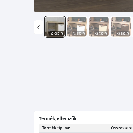
42 080 Ft
42 850 Ft
42 930 Ft
43 530 Ft
Termékjellemzők
Termék típusa:
Összeszerel