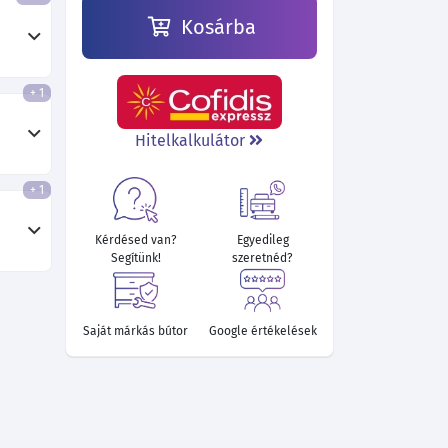
Kosárba
+ 1
41 400 Ft
42 000 Ft
40 550 Ft
49 560 Ft
49 650 Ft
Hitelkalkulátor
+ 1
Kérdésed van?
Egyedileg
Segítünk!
szeretnéd?
Saját márkás bútor
Google értékelések