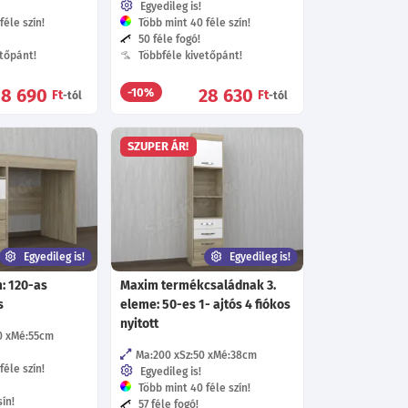
Egyedileg is!
éle szín!
Több mint 40 féle szín!
50 féle fogó!
tőpánt!
Többféle kivetőpánt!
58 690
28 630
-10%
Ft
Ft
-tól
-tól
SZUPER ÁR!
Egyedileg is!
Egyedileg is!
: 120-as
Maxim termékcsaládnak 3.
s
eleme: 50-es 1- ajtós 4 fiókos
nyitott
0
Mé:55
cm
Ma:200
Sz:50
Mé:38
cm
éle szín!
Egyedileg is!
Több mint 40 féle szín!
ín!
57 féle fogó!