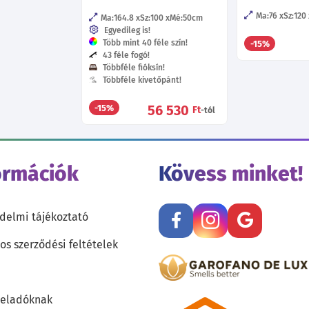
Ma:76
Sz:120
Ma:164.8
Sz:100
Mé:50
cm
Egyedileg is!
Több mint 40 féle szín!
-15%
43 féle fogó!
Többféle fióksín!
Többféle kivetőpánt!
56 530
-15%
Ft
-tól
ormációk
Kövess minket!
delmi tájékoztató
os szerződési feltételek
teladóknak