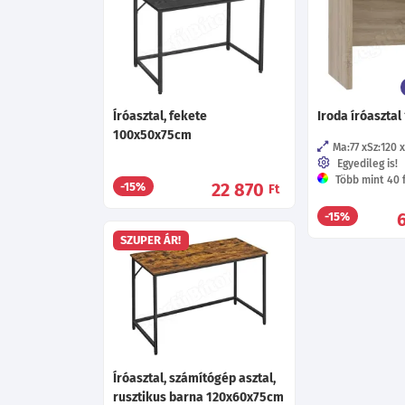
Íróasztal, fekete
Iroda íróasztal
100x50x75cm
Ma:77
Sz:120
Egyedileg is!
Több mint 40 f
22 870
-15%
Ft
-15%
SZUPER ÁR!
Íróasztal, számítógép asztal,
rusztikus barna 120x60x75cm