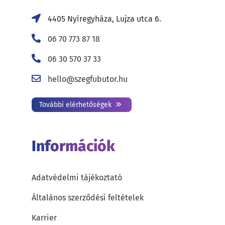
4405 Nyíregyháza, Lujza utca 6.
06 70 773 87 18
06 30 570 37 33
hello@szegfubutor.hu
További elérhetőségek
Információk
Adatvédelmi tájékoztató
Általános szerződési feltételek
Karrier