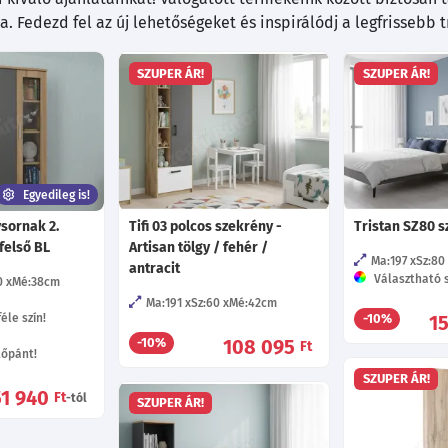
. Fedezd fel az új lehetőségeket és inspirálódj a legfrissebb 
SZUPER ÁR!
SZUPER ÁR!
Egyedileg is!
sornak 2.
Tifi 03 polcos szekrény -
Tristan SZ80 
felső BL
Artisan tölgy / fehér /
Ma:197
Sz:80
antracit
Választható s
0
Mé:38
cm
Ma:191
Sz:60
Mé:42
cm
éle szín!
1
-10%
108 095
-10%
Ft
tőpánt!
SZUPER ÁR!
51 940
Ft
-tól
SZUPER ÁR!