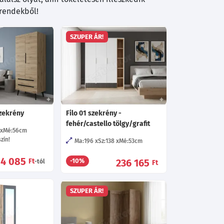
trendekből!
SZUPER ÁR!
szekrény
Filo 01 szekrény -
fehér/castello tölgy/grafit
Mé:56
cm
zín!
Ma:196
Sz:138
Mé:53
cm
54 085
Ft
236 165
-10%
-tól
Ft
SZUPER ÁR!