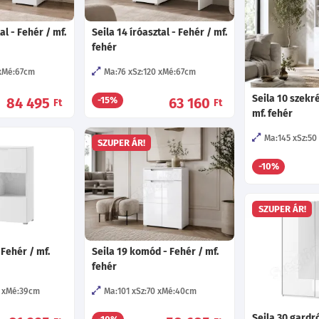
al - Fehér / mf.
Seila 14 íróasztal - Fehér / mf.
fehér
Mé:67
cm
Ma:76
Sz:120
Mé:67
cm
Seila 10 szekr
84 495
63 160
-15%
Ft
Ft
mf. fehér
Ma:145
Sz:50
SZUPER ÁR!
-10%
SZUPER ÁR!
- Fehér / mf.
Seila 19 komód - Fehér / mf.
fehér
Mé:39
cm
Ma:101
Sz:70
Mé:40
cm
Seila 30 gardró