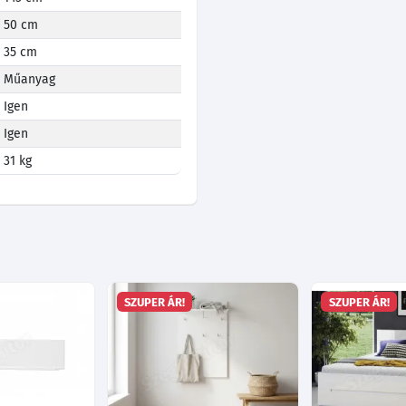
50 cm
35 cm
Műanyag
Igen
Igen
31 kg
SZUPER ÁR!
SZUPER ÁR!