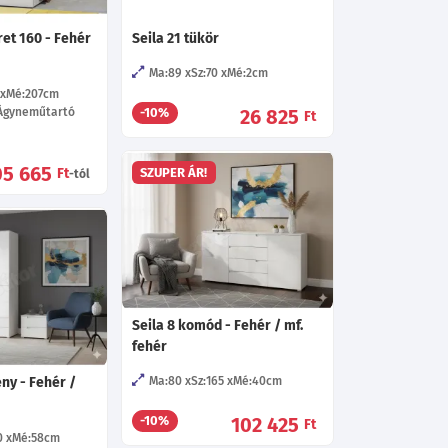
ret 160 - Fehér
Seila 21 tükör
Ma:89
Sz:70
Mé:2
cm
Mé:207
cm
Ágyneműtartó
26 825
-10%
Ft
05 665
Ft
SZUPER ÁR!
-tól
Seila 8 komód - Fehér / mf.
fehér
ény - Fehér /
Ma:80
Sz:165
Mé:40
cm
102 425
-10%
Ft
0
Mé:58
cm