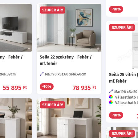
-10%
SZUPER ÁR!
SZUPER ÁR!
ány - Fehér /
Seila 22 szekrény - Fehér /
mf. fehér
Mé:39
cm
Ma:198
Sz:60
Mé:40
cm
Seila 25 vitrin 
mf. fehér
55 895
78 935
-10%
Ft
Ft
Ma:196
Sz:50
Választható n
Választható l
SZUPER ÁR!
-10%
SZUPER ÁR!