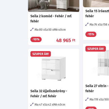
Seila 15 íróaszt
Seila 2 komód - Fehér / mf.
fehér
fehér
Ma:76
Sz:158
Ma:80
Sz:50
Mé:40
cm
-15%
48 965
-10%
Ft
SZUPER ÁR!
SZUPER ÁR!
Seila 27 vitrin 
Seila 32 éjjeliszekrény -
fehér
Fehér / mf. fehér
Ma:119
Sz:100
Ma:47
Sz:42
Mé:40
cm