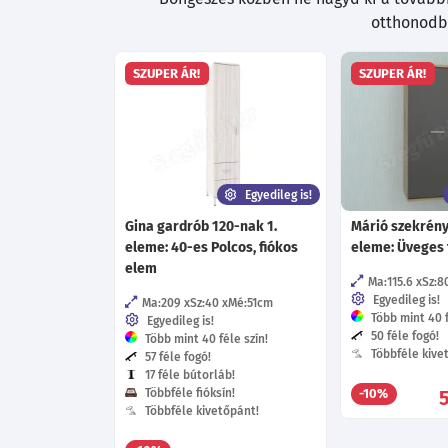
otthonodba
SZUPER ÁR!
SZUPER ÁR!
Egyedileg is!
Gina gardrób 120-nak 1.
Márió szekrény
eleme: 40-es Polcos, fiókos
eleme: Üveges 
elem
Ma:115.6
Sz:8
Egyedileg is!
Ma:209
Sz:40
Mé:51
cm
Több mint 40 f
Egyedileg is!
50 féle fogó!
Több mint 40 féle szín!
Többféle kive
57 féle fogó!
17 féle bútorláb!
Többféle fióksín!
-10%
Többféle kivetőpánt!