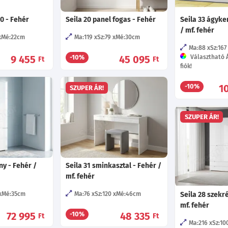
00 - Fehér
Seila 20 panel fogas - Fehér
Seila 33 ágyke
/ mf. fehér
Mé:22
cm
Ma:119
Sz:79
Mé:30
cm
Ma:88
Sz:167
9 455
45 095
Választható 
-10%
Ft
Ft
fiók!
1
-10%
SZUPER ÁR!
SZUPER ÁR!
ny - Fehér /
Seila 31 sminkasztal - Fehér /
mf. fehér
Mé:35
cm
Ma:76
Sz:120
Mé:46
cm
Seila 28 szekr
mf. fehér
72 995
48 335
-10%
Ft
Ft
Ma:216
Sz:10