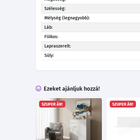
Szélesség:
Mélység (legnagyobb):
Láb:
Fiókos:
Lapraszerelt:
Súly:
Ezeket ajánljuk hozzá!
SZUPER ÁR!
SZUPER ÁR!