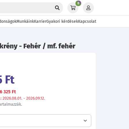
0
donságok
Munkáink
Karrier
Gyakori kérdések
Kapcsolat
ekrény - Fehér / mf. fehér
 Ft
6 325 Ft
 2026.08.01. - 2026.09.12.
tartalmazzák.