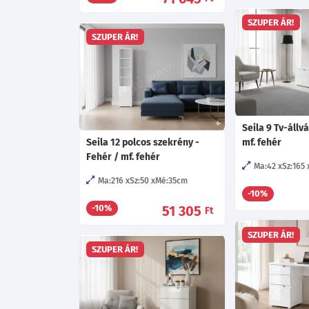
SZUPER ÁR!
SZUPER ÁR!
Seila 9 Tv-állv
Seila 12 polcos szekrény -
mf. fehér
Fehér / mf. fehér
Ma:42
Sz:165
Ma:216
Sz:50
Mé:35
cm
-10%
51 305
-10%
Ft
SZUPER ÁR!
SZUPER ÁR!