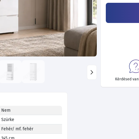
Kérdésed van?
Nem
Szürke
Fehér/ mf. fehér
145 cm