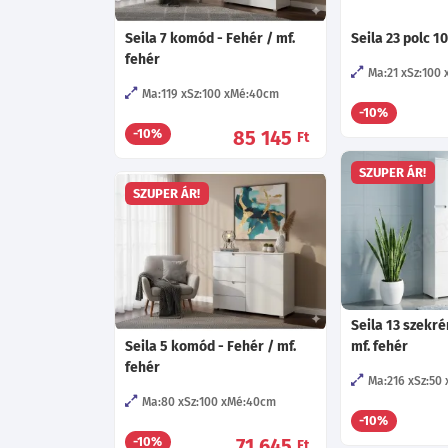
Seila 7 komód - Fehér / mf.
Seila 23 polc 1
fehér
Ma:21
Sz:100
Ma:119
Sz:100
Mé:40
cm
-10%
85 145
-10%
Ft
SZUPER ÁR!
SZUPER ÁR!
Seila 13 szekré
Seila 5 komód - Fehér / mf.
mf. fehér
fehér
Ma:216
Sz:50
Ma:80
Sz:100
Mé:40
cm
-10%
71 645
-10%
Ft