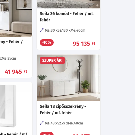
Seila 36 komód - Fehér / mf.
fehér
Ma:80
Sz:180
Mé:40
cm
ény - Fehér /
95 135
-10%
Ft
Mé:35
cm
SZUPER ÁR!
41 945
Ft
Seila 18 cipősszekrény -
Fehér / mf. fehér
Ma:43
Sz:79
Mé:40
cm
b - Fehér / mf.