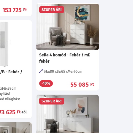
153 725
Ft
SZUPER ÁR!
Seila 4 komód - Fehér / mf.
fehér
J/B - Fehér /
Ma:80
Sz:65
Mé:40
cm
55 085
-10%
Ft
Mé:39
cm
yitás!
ed világítás!
SZUPER ÁR!
73 625
Ft
-tól