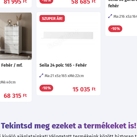
81 995
58 685
-10%
Ft
Ft
fehér
Ma:216
Sz:16
SZUPER ÁR!
-10%
 Fehér / mf.
Seila 24 polc 165 - Fehér
Ma:21
Sz:165
Mé:22
cm
Mé:40
cm
15 035
-10%
Ft
68 315
Ft
Tekintsd meg ezeket a termékeket is!
kiváló ajánlatainkat! Válogatott termékeink között biztosan ta