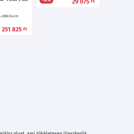
29 075
-10%
Ft
4
Mé:64
cm
251 825
Ft
lálsz olyat, ami tökéletesen illeszkedik