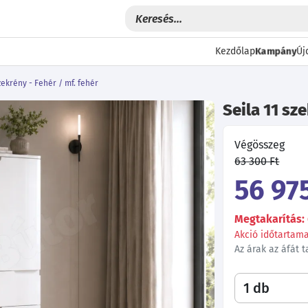
Kampány
Kezdőlap
Új
zekrény - Fehér / mf. fehér
Seila 11 sz
Végösszeg
63 300 Ft
56 975
Megtakarítás: 
Akció időtartama:
Az árak az áfát 
Következő