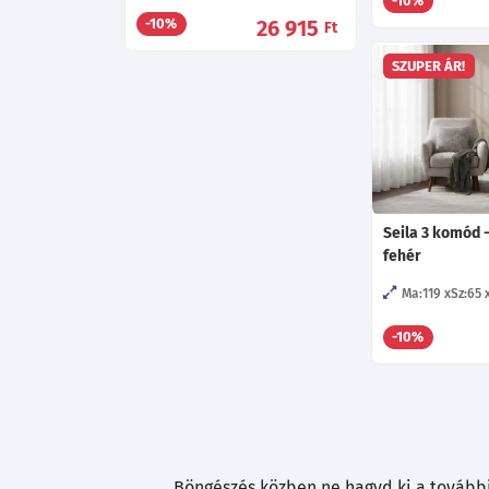
-10%
26 915
-10%
Ft
SZUPER ÁR!
Seila 3 komód -
fehér
Ma:119
Sz:65
-10%
Böngészés közben ne hagyd ki a további 