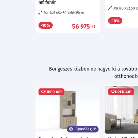
mf. fehér
Ma:80
Sz:50
Ma:145
Sz:50
Mé:35
cm
-10%
56 975
-10%
Ft
Böngészés közben ne hagyd ki a további 
otthonodba
SZUPER ÁR!
SZUPER ÁR!
Egyedileg is!