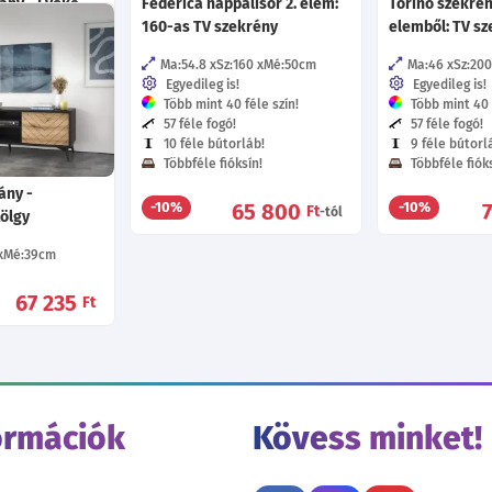
vány - Evoke
Federica nappalisor 2. elem:
Torino szekrén
160-as TV szekrény
elemből: TV sz
8
Mé:39
cm
Ma:54.8
Sz:160
Mé:50
cm
Ma:46
Sz:20
Egyedileg is!
Egyedileg is!
Több mint 40 féle szín!
Több mint 40 f
70 205
Ft
57 féle fogó!
57 féle fogó!
10 féle bútorláb!
9 féle bútorl
Többféle fióksín!
Többféle fióks
ány -
65 800
-10%
-10%
Ft
-tól
ölgy
Mé:39
cm
67 235
Ft
ormációk
Kövess minket!