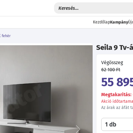
Kampány
Kezdőlap
Új
. fehér
Seila 9 Tv-á
Végösszeg
62 100 Ft
55 895
Megtakarítás: 
Akció időtartama:
Az árak az áfát 
Következő