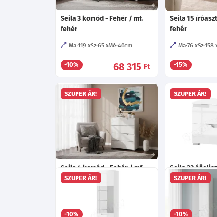
Seila 3 komód - Fehér / mf.
Seila 15 íróaszt
fehér
fehér
Ma:119
Sz:65
Mé:40
cm
Ma:76
Sz:158
68 315
-10%
-15%
Ft
SZUPER ÁR!
SZUPER ÁR!
Seila 4 komód - Fehér / mf.
Seila 32 éjjelis
fehér
Fehér / mf. feh
SZUPER ÁR!
SZUPER ÁR!
Ma:80
Sz:65
Mé:40
cm
Ma:47
Sz:42
55 085
-10%
-10%
Ft