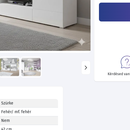
Kérdésed van?
Szürke
Fehér/ mf. fehér
Nem
42 cm