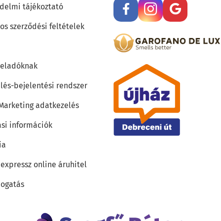
delmi tájékoztató
os szerződési feltételek
teladóknak
lés-bejelentési rendszer
 Marketing adatkezelés
ási információk
ia
 expressz online áruhitel
ogatás