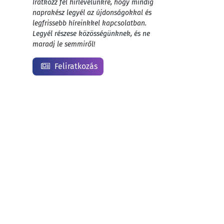
Iratkozz fel hírlevelünkre, hogy mindig
naprakész legyél az újdonságokkal és
legfrissebb híreinkkel kapcsolatban.
Legyél részese közösségünknek, és ne
maradj le semmiről!
Feliratkozás