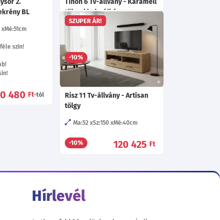
ysor 2.
Tinon 6 Tv-állvány - Karamell
ekrény BL
tölgy / halszálkás
SZUPER ÁR!
0
Mé:51
cm
Sz:159
Mé:40.6
cm
Választható fekete lábak!
éle szín!
97 745
-10%
Ft
-tól
áb!
ín!
70 480
Ft
-tól
Risz 11 Tv-állvány - Artisan
tölgy
Ma:52
Sz:150
Mé:40
cm
120 425
-10%
Ft
Hírlevél