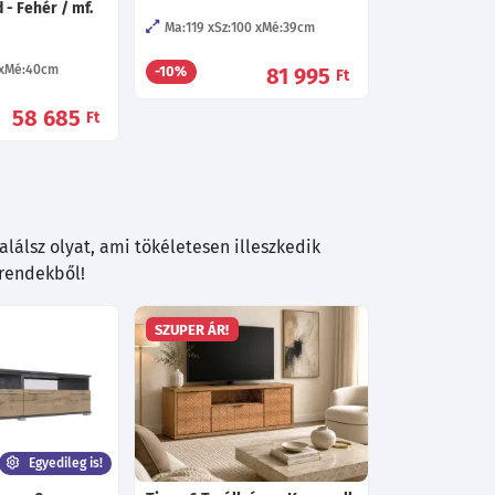
 - Fehér / mf.
Ma:119
Sz:100
Mé:39
cm
Mé:40
cm
81 995
-10%
Ft
58 685
Ft
lálsz olyat, ami tökéletesen illeszkedik
trendekből!
SZUPER ÁR!
Egyedileg is!