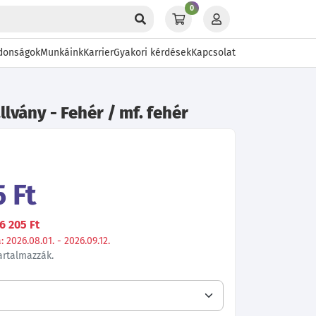
0
donságok
Munkáink
Karrier
Gyakori kérdések
Kapcsolat
llvány - Fehér / mf. fehér
 Ft
6 205 Ft
 2026.08.01. - 2026.09.12.
tartalmazzák.