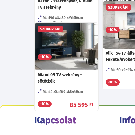
Baron 2 szekrénysor, 4. elem:
Norisz 1 Tv-áll
TV szekrény
tölgy/fekete
SZUPER ÁR!
Ma:196
Sz:80
Mé:50
cm
Ma:52.5
Sz:14
Egyedileg is!
Több mint 40 féle szín!
SZUPER ÁR!
-10%
Többféle keretléc !
29 féle fogó!
Többféle fióksín!
Alix 154 Tv-állv
69 130
-10%
Ft
-tól
Fekete/evoke t
Ma:50
Sz:154
Miami 05 TV szekrény -
sötétkék
-10%
Ma:54
Sz:160
Mé:40
cm
85 595
-10%
Ft
Kapcsolat
Inf