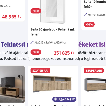
Ma:80
Sz:180
Mé:40
cm
Seila 19 komód
Mé:40
cm
fehér
95 135
-10%
Ft
Ma:101
Sz:70
48 965
Ft
-10%
Seila 30 gardrób - Fehér / mf.
fehér
Ma:216
Sz:164
Mé:64
cm
Tekintsd meg ezeket a termékeket is!
251 825
-10%
kiváló ajánlatainkat! Válogatott termékeink között biztosan ta
Ft
. Fedezd fel az új lehetőségeket és inspirálódj a legfrissebb 
SZUPER ÁR!
SZUPER ÁR!
Egyedileg is!