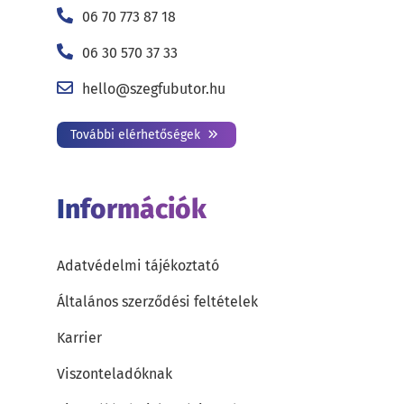
06 70 773 87 18
06 30 570 37 33
hello@szegfubutor.hu
További elérhetőségek
Információk
Adatvédelmi tájékoztató
Általános szerződési feltételek
Karrier
Viszonteladóknak