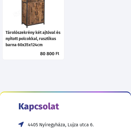
Tárolószekrény két ajtóval és
nyitott polcokkal, rusztikus
barna 60x35x124cm
80 800
Ft
Kapcsolat
4405 Nyíregyháza, Lujza utca 6.