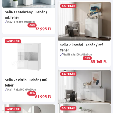
SZUPER ÁR!
Seila 13 szekrény - Fehér /
mf. fehér
Ma:216
Sz:50
Mé:35
cm
-10%
72 995
Ft
SZUPER ÁR!
Seila 7 komód - Fehér / mf.
fehér
Ma:119
Sz:100
Mé:40
cm
-10%
85 145
Ft
SZUPER ÁR!
Seila 27 vitrin - Fehér / mf.
fehér
Ma:119
Sz:100
Mé:39
cm
-10%
81 995
Ft
SZUPER ÁR!
SZUPER ÁR!
Seila 36 komód - Fehér / mf.