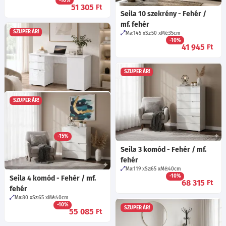
-10%
51 305
Ft
Seila 10 szekrény - Fehér /
mf. fehér
SZUPER ÁR!
Ma:145
Sz:50
Mé:35
cm
-10%
41 945
Ft
SZUPER ÁR!
SZUPER ÁR!
Seila 15 íróasztal - Fehér / mf.
fehér
Ma:76
Sz:158
Mé:67
cm
-15%
84 495
Ft
Seila 3 komód - Fehér / mf.
fehér
Ma:119
Sz:65
Mé:40
cm
-10%
Seila 4 komód - Fehér / mf.
68 315
Ft
fehér
Ma:80
Sz:65
Mé:40
cm
-10%
SZUPER ÁR!
55 085
Ft