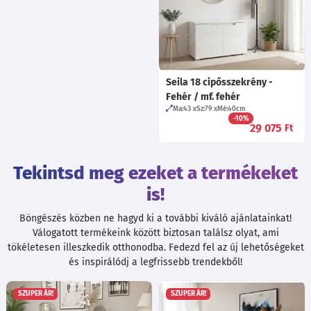
Seila 18 cipősszekrény -
Fehér / mf. fehér
Ma:43
Sz:79
Mé:40
cm
-10%
29 075
Ft
Tekintsd meg ezeket a termékeket
is!
Böngészés közben ne hagyd ki a további kiváló ajánlatainkat!
Válogatott termékeink között biztosan találsz olyat, ami
tökéletesen illeszkedik otthonodba. Fedezd fel az új lehetőségeket
és inspirálódj a legfrissebb trendekből!
SZUPER ÁR!
SZUPER ÁR!