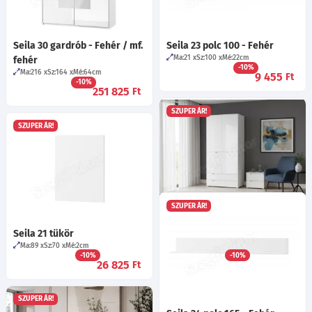
Seila 30 gardrób - Fehér / mf.
Seila 23 polc 100 - Fehér
Ma:21
Sz:100
Mé:22
cm
fehér
-10%
Ma:216
Sz:164
Mé:64
cm
9 455
Ft
-10%
251 825
Ft
SZUPER ÁR!
SZUPER ÁR!
SZUPER ÁR!
Seila 28 szekrény - Fehér /
Seila 21 tükör
mf. fehér
Ma:89
Sz:70
Mé:2
cm
Ma:216
Sz:100
Mé:58
cm
-10%
-10%
26 825
153 725
Ft
Ft
SZUPER ÁR!