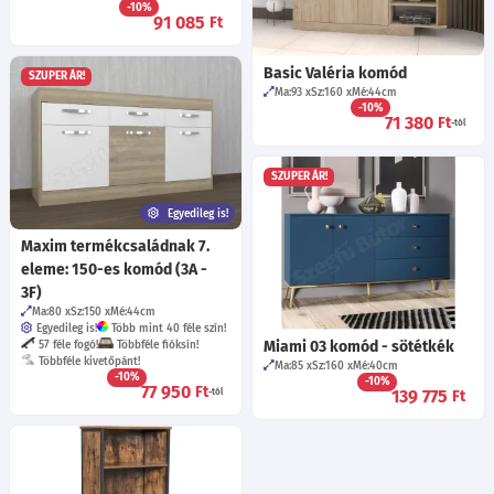
-10%
91 085
Ft
Basic Valéria komód
SZUPER ÁR!
Ma:93
Sz:160
Mé:44
cm
-10%
71 380
Ft
-tól
SZUPER ÁR!
Egyedileg is!
Maxim termékcsaládnak 7.
eleme: 150-es komód (3A -
3F)
Ma:80
Sz:150
Mé:44
cm
Egyedileg is!
Több mint 40 féle szín!
Miami 03 komód - sötétkék
57 féle fogó!
Többféle fióksín!
Többféle kivetőpánt!
Ma:85
Sz:160
Mé:40
cm
-10%
-10%
77 950
Ft
139 775
-tól
Ft