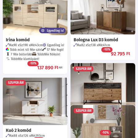
Egyedileg is!
Irina komód
Bologna Lux D3 komód
Ma:90
Sz:190
Mé:43
cm
Egyedileg is!
Ma:82
Sz:138
Mé:41
cm
-10%
Több mint 40 féle szín!
57 féle fogó!
92 795
Ft
7 féle bútorláb!
Többféle fióksín!
Többféle kivetőpánt!
-10%
137 890
Ft
-tól
SZUPER ÁR!
SZUPER ÁR!
SZUPER ÁR!
Nicolas KS154 komód -
ribbeck tölgy/fekete kő
Ma:89
Sz:153
Mé:39
cm
Kuó 2 komód
-10%
Ma:88
Sz:126
Mé:39.5
cm
136 715
Ft