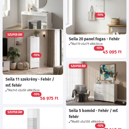
fehér
Ma:80
Sz:180
Mé:40
cm
-10%
95 135
Ft
SZUPER ÁR!
Seila 20 panel fogas - Fehér
Seila 31 sminkasztal - Fehér /
Ma:119
Sz:79
Mé:30
cm
mf. fehér
-10%
45 095
Ma:76
Sz:120
Mé:46
cm
Ft
-10%
48 335
Ft
SZUPER ÁR!
Seila 11 szekrény - Fehér /
mf. fehér
Ma:145
Sz:50
Mé:35
cm
-10%
56 975
Ft
Seila 5 komód - Fehér / mf.
SZUPER ÁR!
fehér
Ma:80
Sz:100
Mé:40
cm
-10%