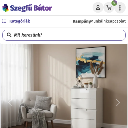
0
Kampány
Kategóriák
Munkáink
Kapcsolat
Mit keresünk?
Előző
Köve