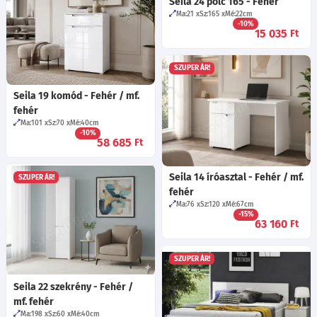
Seila 24 polc 165 - Fehér
Ma:21
Sz:165
Mé:22
cm
-10%
15 035
Ft
SZUPER ÁR!
Seila 19 komód - Fehér / mf.
fehér
Ma:101
Sz:70
Mé:40
cm
-10%
58 685
Ft
Seila 14 íróasztal - Fehér / mf.
SZUPER ÁR!
fehér
Ma:76
Sz:120
Mé:67
cm
-15%
63 160
Ft
SZUPER ÁR!
Seila 22 szekrény - Fehér /
mf. fehér
Ma:198
Sz:60
Mé:40
cm