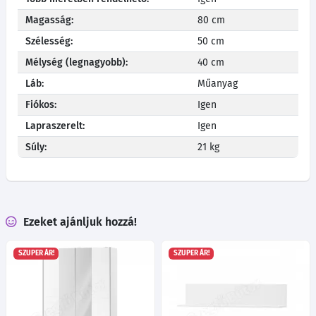
Magasság:
80 cm
Szélesség:
50 cm
Mélység (legnagyobb):
40 cm
Láb:
Műanyag
Fiókos:
Igen
Lapraszerelt:
Igen
Súly:
21 kg
Ezeket ajánljuk hozzá!
SZUPER ÁR!
SZUPER ÁR!