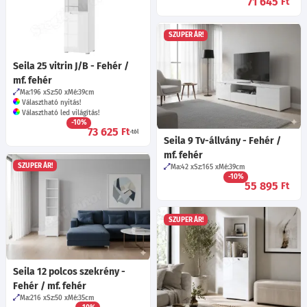
71 645
Ft
SZUPER ÁR!
Seila 25 vitrin J/B - Fehér /
mf. fehér
Ma:196
Sz:50
Mé:39
cm
Választható nyitás!
Választható led világítás!
-10%
73 625
Ft
-tól
Seila 9 Tv-állvány - Fehér /
mf. fehér
SZUPER ÁR!
Ma:42
Sz:165
Mé:39
cm
-10%
55 895
Ft
SZUPER ÁR!
Seila 12 polcos szekrény -
Fehér / mf. fehér
Ma:216
Sz:50
Mé:35
cm