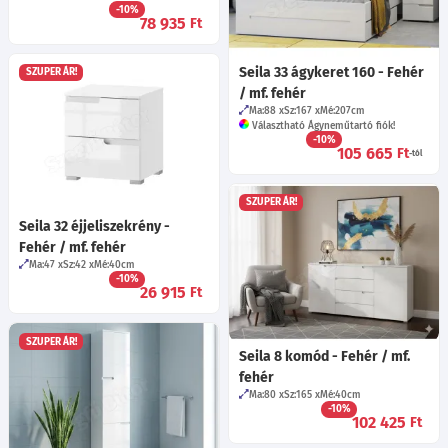
-10%
78 935
Ft
Seila 33 ágykeret 160 - Fehér
SZUPER ÁR!
/ mf. fehér
Ma:88
Sz:167
Mé:207
cm
Választható Ágyneműtartó fiók!
-10%
105 665
Ft
-tól
SZUPER ÁR!
Seila 32 éjjeliszekrény -
Fehér / mf. fehér
Ma:47
Sz:42
Mé:40
cm
-10%
26 915
Ft
SZUPER ÁR!
Seila 8 komód - Fehér / mf.
fehér
Ma:80
Sz:165
Mé:40
cm
-10%
102 425
Ft