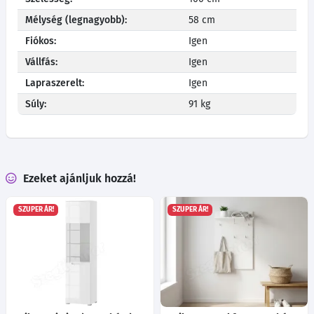
Mélység (legnagyobb):
58 cm
Fiókos:
Igen
Vállfás:
Igen
Lapraszerelt:
Igen
Súly:
91 kg
Ezeket ajánljuk hozzá!
SZUPER ÁR!
SZUPER ÁR!