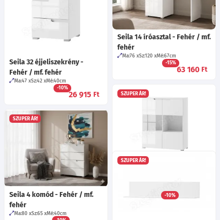
Seila 14 íróasztal - Fehér / mf.
fehér
Ma:76
Sz:120
Mé:67
cm
Seila 32 éjjeliszekrény -
-15%
63 160
Ft
Fehér / mf. fehér
Ma:47
Sz:42
Mé:40
cm
-10%
26 915
Ft
SZUPER ÁR!
SZUPER ÁR!
SZUPER ÁR!
Seila 27 vitrin - Fehér / mf.
fehér
Ma:119
Sz:100
Mé:39
cm
Seila 4 komód - Fehér / mf.
-10%
81 995
Ft
fehér
Ma:80
Sz:65
Mé:40
cm