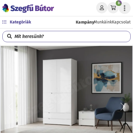
0
Kampány
Kategóriák
Munkáink
Kapcsolat
Mit keresünk?
Előző
Köve