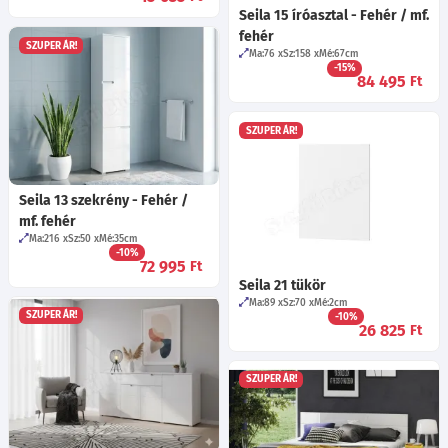
Seila 15 íróasztal - Fehér / mf.
fehér
SZUPER ÁR!
Ma:76
Sz:158
Mé:67
cm
-15%
84 495
Ft
SZUPER ÁR!
Seila 13 szekrény - Fehér /
mf. fehér
Ma:216
Sz:50
Mé:35
cm
-10%
72 995
Ft
Seila 21 tükör
Ma:89
Sz:70
Mé:2
cm
SZUPER ÁR!
-10%
26 825
Ft
SZUPER ÁR!