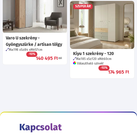
SZUPER ÁR!
Varo U szekrény -
Gyöngyszürke / artisan tölgy
Ma:198
Sz:84
Mé:57
cm
Kiyu 1 szekrény - 120
-10%
140 495
Ft
-tól
Ma:185
Sz:120
Mé:60
cm
Választható színek!
-10%
174 965
Ft
Kapcsolat