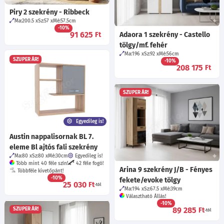
Piry 2 szekrény - Ribbeck
Ma:200.5
Sz:57
Mé:57.5
cm
-10%
91 625
Ft
Adaora 1 szekrény - Castello
tölgy/mf. fehér
Ma:196
Sz:92
Mé:56
cm
SZUPER ÁR!
-10%
208 175
Ft
SZUPER ÁR!
Egyedileg is!
Austin nappalisornak BL 7.
eleme Bl ajtós fali szekrény
Ma:80
Sz:80
Mé:30
cm
Egyedileg is!
Több mint 40 féle szín!
42 féle fogó!
Arina 9 szekrény J/B - Fényes
Többféle kivetőpánt!
-10%
fekete/evoke tölgy
25 030
Ft
-tól
Ma:194
Sz:67.5
Mé:39
cm
Választható Állás!
-10%
89 285
Ft
SZUPER ÁR!
-tól