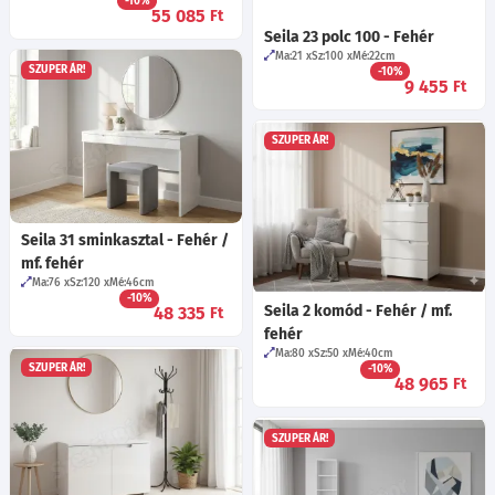
-10%
55 085
Ft
Seila 23 polc 100 - Fehér
Ma:21
Sz:100
Mé:22
cm
SZUPER ÁR!
-10%
9 455
Ft
SZUPER ÁR!
Seila 31 sminkasztal - Fehér /
mf. fehér
Ma:76
Sz:120
Mé:46
cm
-10%
Seila 2 komód - Fehér / mf.
48 335
Ft
fehér
Ma:80
Sz:50
Mé:40
cm
SZUPER ÁR!
-10%
48 965
Ft
SZUPER ÁR!