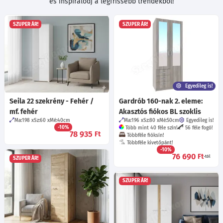
és inspirálódj a legfrissebb trendekből!
SZUPER ÁR!
SZUPER ÁR!
Egyedileg is!
Seila 22 szekrény - Fehér /
Gardrób 160-nak 2. eleme:
mf. fehér
Akasztós fiókos BL szoklis
Ma:198
Sz:60
Mé:40
cm
Ma:196
Sz:80
Mé:50
cm
Egyedileg is!
-10%
Több mint 40 féle szín!
56 féle fogó!
78 935
Ft
Többféle fióksín!
Többféle kivetőpánt!
-10%
76 690
Ft
-tól
SZUPER ÁR!
SZUPER ÁR!