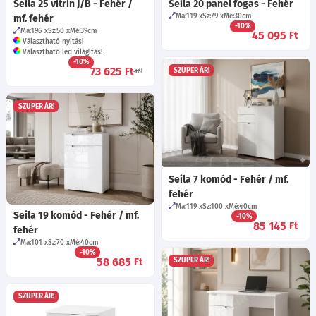
Seila 25 vitrin J/B - Fehér /
Seila 20 panel fogas - Fehér
Ma:119
Sz:79
Mé:30
cm
mf. fehér
-10%
Ma:196
Sz:50
Mé:39
cm
45 095
Ft
Választható nyitás!
Választható led világítás!
-10%
73 625
Ft
SZUPER ÁR!
-tól
SZUPER ÁR!
Seila 7 komód - Fehér / mf.
fehér
Ma:119
Sz:100
Mé:40
cm
Seila 19 komód - Fehér / mf.
-10%
85 145
Ft
fehér
Ma:101
Sz:70
Mé:40
cm
-10%
58 685
Ft
SZUPER ÁR!
SZUPER ÁR!