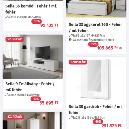
Seila 36 komód - Fehér / mf.
fehér
Ma:80
Sz:180
Mé:40
cm
-10%
Seila 33 ágykeret 160 - Fehér
95 135
Ft
/ mf. fehér
Ma:88
Sz:167
Mé:207
cm
SZUPER ÁR!
Választható Ágyneműtartó fiók!
-10%
105 665
Ft
-tól
SZUPER ÁR!
Seila 9 Tv-állvány - Fehér /
mf. fehér
Ma:42
Sz:165
Mé:39
cm
-10%
55 895
Ft
Seila 30 gardrób - Fehér / mf.
fehér
SZUPER ÁR!
Ma:216
Sz:164
Mé:64
cm
-10%
251 825
Ft