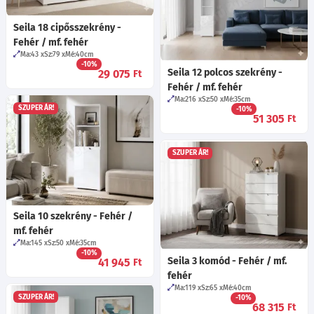
Seila 18 cipősszekrény -
Fehér / mf. fehér
Ma:43
Sz:79
Mé:40
cm
-10%
Seila 12 polcos szekrény -
29 075
Ft
Fehér / mf. fehér
Ma:216
Sz:50
Mé:35
cm
SZUPER ÁR!
-10%
51 305
Ft
SZUPER ÁR!
Seila 10 szekrény - Fehér /
mf. fehér
Ma:145
Sz:50
Mé:35
cm
-10%
Seila 3 komód - Fehér / mf.
41 945
Ft
fehér
Ma:119
Sz:65
Mé:40
cm
SZUPER ÁR!
-10%
68 315
Ft