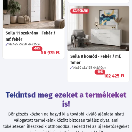
SZUPER ÁR!
Seila 11 szekrény - Fehér /
mf. fehér
Ma:145
Sz:50
Mé:35
cm
-10%
56 975
Ft
Seila 8 komód - Fehér / mf.
fehér
Ma:80
Sz:165
Mé:40
cm
-10%
102 425
Ft
Tekintsd meg ezeket a termékeket
is!
Böngészés közben ne hagyd ki a további kiváló ajánlatainkat!
Válogatott termékeink között biztosan találsz olyat, ami
tökéletesen illeszkedik otthonodba. Fedezd fel az új lehetőségeket