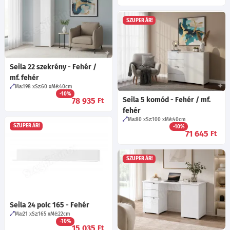
SZUPER ÁR!
Seila 22 szekrény - Fehér /
mf. fehér
Ma:198
Sz:60
Mé:40
cm
-10%
Seila 5 komód - Fehér / mf.
78 935
Ft
fehér
Ma:80
Sz:100
Mé:40
cm
SZUPER ÁR!
-10%
71 645
Ft
SZUPER ÁR!
Seila 24 polc 165 - Fehér
Ma:21
Sz:165
Mé:22
cm
-10%
15 035
Ft